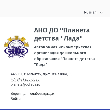
Russian
АНО ДО "Планета
детства "Лада"
Автономная некоммерческая
организация дошкольного
образования "Планета детства
"Лада"
445051, г.Тольятти, пр-т Ст.Разина, 53
+7 (848) 260-0083
planeta@pdlada.ru
Версия для слабовидящих
Войти