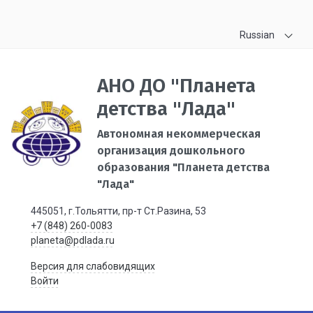
Russian
АНО ДО "Планета
детства "Лада"
Автономная некоммерческая
организация дошкольного
образования "Планета детства
"Лада"
445051, г.Тольятти, пр-т Ст.Разина, 53
+7 (848) 260-0083
planeta@pdlada.ru
Версия для слабовидящих
Войти