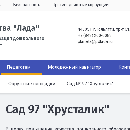
я
Безопасность
Противодействие коррупции
тва "Лада"
445051, г.Тольятти, пр-т Ст
+7 (848) 260-0083
зация дошкольного
planeta@pdlada.ru
"
Педагогам
Молодежный навигатор
Конт
Окружные площадки
Сад № 97 "Хрусталик"
Сад 97 "Хрусталик"
В целях повышения качества дошкольного образова