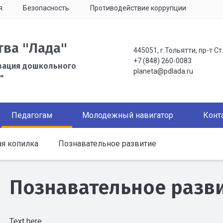
я
Безопасность
Противодействие коррупции
тва "Лада"
445051, г.Тольятти, пр-т Ст
+7 (848) 260-0083
зация дошкольного
planeta@pdlada.ru
"
Педагогам
Молодежный навигатор
Конт
я копилка
Познавательное развитие
Познавательное разв
Text here....