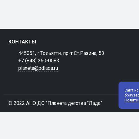
КОНТАКТЫ
445051, г.Тольятти, пр-т Ст.Разина, 53
+7 (848) 260-0083
planeta@pdlada.ru
Сайт и
браузе
Полити
© 2022 АНО ДО "Планета детства "Лада"