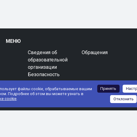
МЕНЮ
Сведения об
Обращения
образовательной
организации
Безопасность
Принять
Наст
спользует файлы cookie, обрабатываемые вашим
ром. Подробнее об этом вы можете узнать в
ке cookie
.
Отклонить