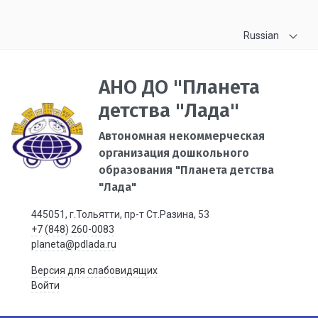
Russian
АНО ДО "Планета
детства "Лада"
Автономная некоммерческая
организация дошкольного
образования "Планета детства
"Лада"
445051, г.Тольятти, пр-т Ст.Разина, 53
+7 (848) 260-0083
planeta@pdlada.ru
Версия для слабовидящих
Войти