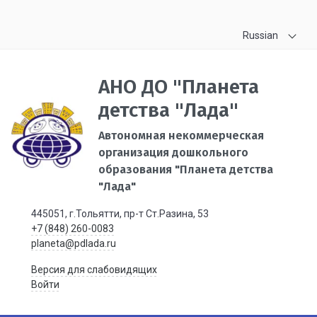
Russian
АНО ДО "Планета
детства "Лада"
Автономная некоммерческая
организация дошкольного
образования "Планета детства
"Лада"
445051, г.Тольятти, пр-т Ст.Разина, 53
+7 (848) 260-0083
planeta@pdlada.ru
Версия для слабовидящих
Войти