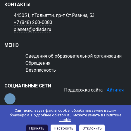
КОНТАКТЫ
445051, г.Тольятти, пр-т Ст.Разина, 53
+7 (848) 260-0083
planeta@pdlada.ru
МЕНЮ
Сведения об образовательной организации
Обращения
Безопасность
СОЦИАЛЬНЫЕ СЕТИ
Поддержка сайта -
Айтитач
Сайт использует файлы cookie, обрабатываемые вашим
браузером. Подробнее об этом вы можете узнать в
Политике
cookie
.
© 2022 АНО ДО "Планета детства "Лада"
Принять
Настроить
Отклонить