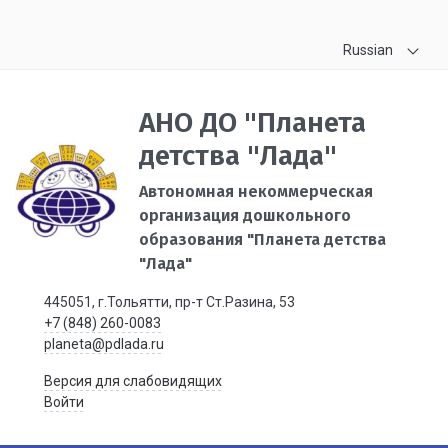
Russian
АНО ДО "Планета
детства "Лада"
Автономная некоммерческая
организация дошкольного
образования "Планета детства
"Лада"
445051, г.Тольятти, пр-т Ст.Разина, 53
+7 (848) 260-0083
planeta@pdlada.ru
Версия для слабовидящих
Войти