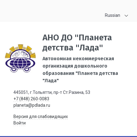
Russian
АНО ДО "Планета
детства "Лада"
Автономная некоммерческая
организация дошкольного
образования "Планета детства
"Лада"
445051, г.Тольятти, пр-т Ст.Разина, 53
+7 (848) 260-0083
planeta@pdlada.ru
Версия для слабовидящих
Войти