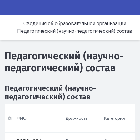
Сведения об образовательной организации
Педагогический (научно-педагогический) состав
Педагогический (научно-
педагогический) состав
Педагогический (научно-
педагогический) состав
ФИ
Ур
По
Оп
О
ов
вы
ыт
ФИО
Должность
Категория
ен
ше
ра
ь
ни
бот
До
пр
е
ы в
лж