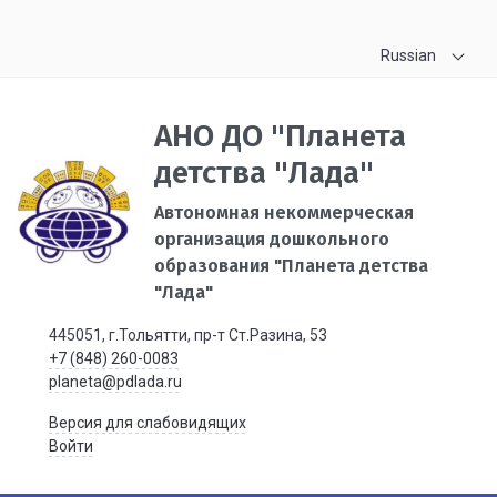
Russian
АНО ДО "Планета
детства "Лада"
Автономная некоммерческая
организация дошкольного
образования "Планета детства
"Лада"
445051, г.Тольятти, пр-т Ст.Разина, 53
+7 (848) 260-0083
planeta@pdlada.ru
Версия для слабовидящих
Войти