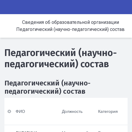
Сведения об образовательной организации
Педагогический (научно-педагогический) состав
Педагогический (научно-
педагогический) состав
Педагогический (научно-
педагогический) состав
ФИ
Ур
По
Оп
О
ов
вы
ыт
ФИО
Должность
Категория
ен
ше
ра
ь
ни
бот
До
пр
е
ы в
лж