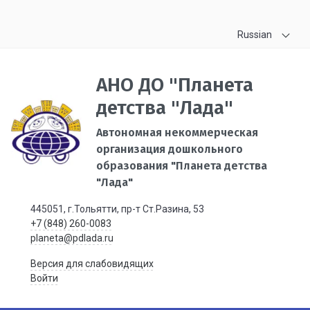
Russian
АНО ДО "Планета
детства "Лада"
Автономная некоммерческая
организация дошкольного
образования "Планета детства
"Лада"
445051, г.Тольятти, пр-т Ст.Разина, 53
+7 (848) 260-0083
planeta@pdlada.ru
Версия для слабовидящих
Войти