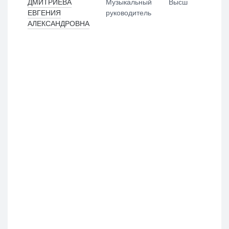
ДМИТРИЕВА
Музыкальный
Высш
ЕВГЕНИЯ
руководитель
Выбрать все
Отменить все
По умолчанию
АЛЕКСАНДРОВНА