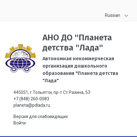
Russian
АНО ДО "Планета
детства "Лада"
Автономная некоммерческая
организация дошкольного
образования "Планета детства
"Лада"
445051, г.Тольятти, пр-т Ст.Разина, 53
+7 (848) 260-0083
planeta@pdlada.ru
Версия для слабовидящих
Войти