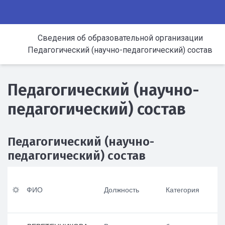
Сведения об образовательной организации
Педагогический (научно-педагогический) состав
Педагогический (научно-
педагогический) состав
Педагогический (научно-
педагогический) состав
ФИ
Ур
По
Оп
О
ов
вы
ыт
ФИО
Должность
Категория
ен
ше
ра
ь
ни
бот
До
пр
е
ы в
лж