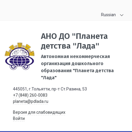
Russian
АНО ДО "Планета
детства "Лада"
Автономная некоммерческая
организация дошкольного
образования "Планета детства
"Лада"
445051, г.Тольятти, пр-т Ст.Разина, 53
+7 (848) 260-0083
planeta@pdlada.ru
Версия для слабовидящих
Войти