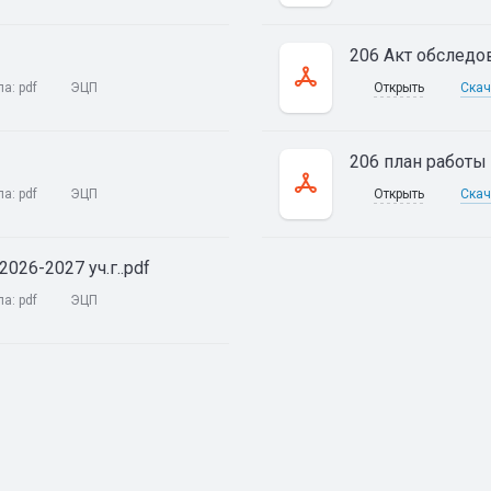
206 Акт обследов
ла:
pdf
ЭЦП
Открыть
Скач
206 план работы 
ла:
pdf
ЭЦП
Открыть
Скач
26-2027 уч.г..pdf
ла:
pdf
ЭЦП