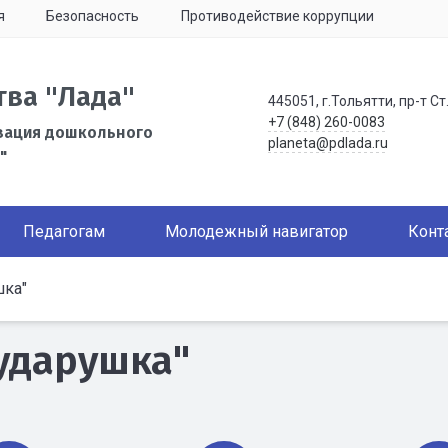
я
Безопасность
Противодействие коррупции
тва "Лада"
445051, г.Тольятти, пр-т Ст
+7 (848) 260-0083
зация дошкольного
planeta@pdlada.ru
"
Педагогам
Молодежный навигатор
Конт
шка"
Сударушка"