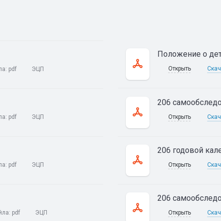
Положение о дет
Открыть
Скач
ла:
pdf
ЭЦП
206 самообследо
ла:
pdf
ЭЦП
Открыть
Скач
206 годовой кале
ла:
pdf
ЭЦП
Открыть
Скач
206 самообследо
йла:
pdf
ЭЦП
Открыть
Скач