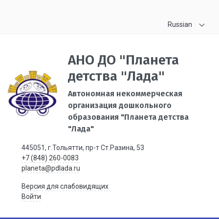
Russian
АНО ДО "Планета
детства "Лада"
Автономная некоммерческая
организация дошкольного
образования "Планета детства
"Лада"
445051, г.Тольятти, пр-т Ст.Разина, 53
+7 (848) 260-0083
planeta@pdlada.ru
Версия для слабовидящих
Войти