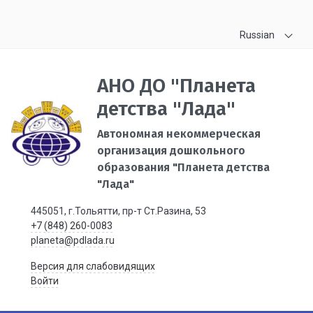
Russian
АНО ДО "Планета
детства "Лада"
Автономная некоммерческая
организация дошкольного
образования "Планета детства
"Лада"
445051, г.Тольятти, пр-т Ст.Разина, 53
+7 (848) 260-0083
planeta@pdlada.ru
Версия для слабовидящих
Войти