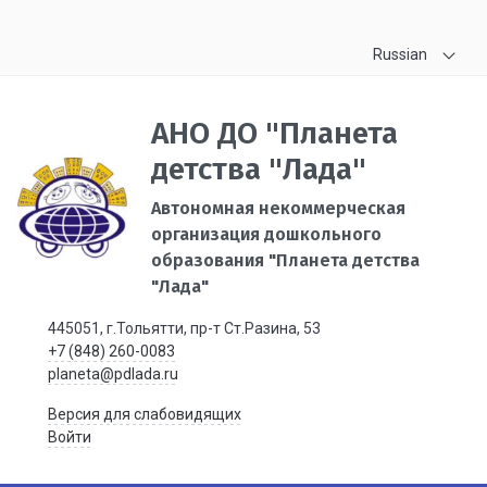
Russian
АНО ДО "Планета
детства "Лада"
Автономная некоммерческая
организация дошкольного
образования "Планета детства
"Лада"
445051, г.Тольятти, пр-т Ст.Разина, 53
+7 (848) 260-0083
planeta@pdlada.ru
Версия для слабовидящих
Войти