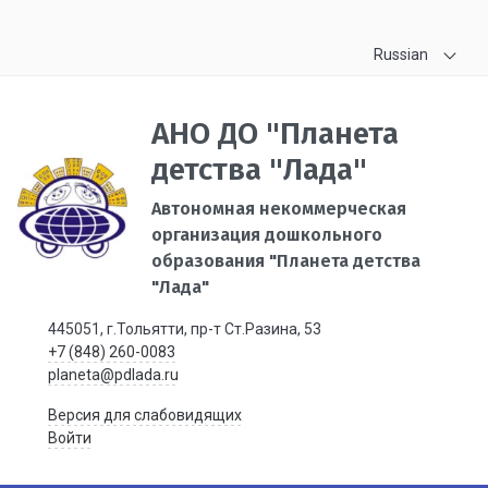
Russian
АНО ДО "Планета
детства "Лада"
Автономная некоммерческая
организация дошкольного
образования "Планета детства
"Лада"
445051, г.Тольятти, пр-т Ст.Разина, 53
+7 (848) 260-0083
planeta@pdlada.ru
Версия для слабовидящих
Войти