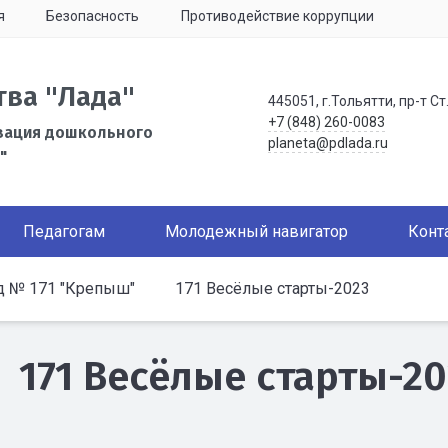
я
Безопасность
Противодействие коррупции
тва "Лада"
445051, г.Тольятти, пр-т Ст
+7 (848) 260-0083
зация дошкольного
planeta@pdlada.ru
"
Педагогам
Молодежный навигатор
Конт
д № 171 "Крепыш"
171 Весёлые старты-2023
171 Весёлые старты-2