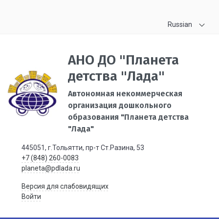
Russian
АНО ДО "Планета
детства "Лада"
Автономная некоммерческая
организация дошкольного
образования "Планета детства
"Лада"
445051, г.Тольятти, пр-т Ст.Разина, 53
+7 (848) 260-0083
planeta@pdlada.ru
Версия для слабовидящих
Войти