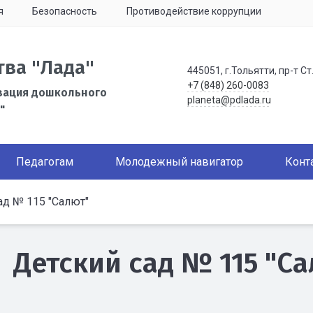
я
Безопасность
Противодействие коррупции
тва "Лада"
445051, г.Тольятти, пр-т Ст
+7 (848) 260-0083
зация дошкольного
planeta@pdlada.ru
"
Педагогам
Молодежный навигатор
Конт
ад № 115 "Салют"
Детский сад № 115 "С