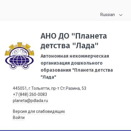
Russian
АНО ДО "Планета
детства "Лада"
Автономная некоммерческая
организация дошкольного
образования "Планета детства
"Лада"
445051, г.Тольятти, пр-т Ст.Разина, 53
+7 (848) 260-0083
planeta@pdlada.ru
Версия для слабовидящих
Войти