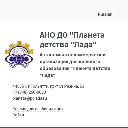
Russian
АНО ДО "Планета
детства "Лада"
Автономная некоммерческая
организация дошкольного
образования "Планета детства
"Лада"
445051, г.Тольятти, пр-т Ст.Разина, 53
+7 (848) 260-0083
planeta@pdlada.ru
Версия для слабовидящих
Войти