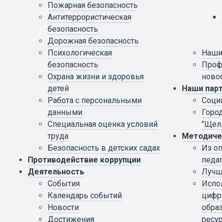
Пожарная безопасность
Антитеррористическая
безопасность
Дорожная безопасность
Психологическая
Наши
безопасность
Проф
Охрана жизни и здоровья
ново
детей
Наши пар
Работа с персональными
Соци
данными
Горо
Специальная оценка условий
"Щел
труда
Методиче
Безопасность в детских садах
Из о
Противодействие коррупции
педа
Деятельность
Лучш
События
Испо
Календарь событий
цифр
Новости
обра
Достижения
ресу