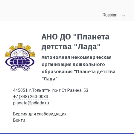
Russian
АНО ДО "Планета
детства "Лада"
Автономная некоммерческая
организация дошкольного
образования "Планета детства
"Лада"
445051, г.Тольятти, пр-т Ст.Разина, 53
+7 (848) 260-0083
planeta@pdlada.ru
Версия для слабовидящих
Войти