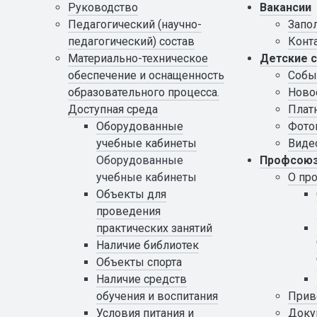
Руководство
Вакансии
Педагогический (научно-
Запо
педагогический) состав
Конт
Материально-техническое
Детские 
обеспечение и оснащенность
Собы
образовательного процесса.
Ново
Доступная среда
Плат
Оборудованные
Фото
учебные кабинеты
Виде
Оборудованные
Профсою
учебные кабинеты
О пр
Объекты для
проведения
практических занятий
Наличие библиотек
Объекты спорта
Наличие средств
обучения и воспитания
Прив
Условия питания и
Доку